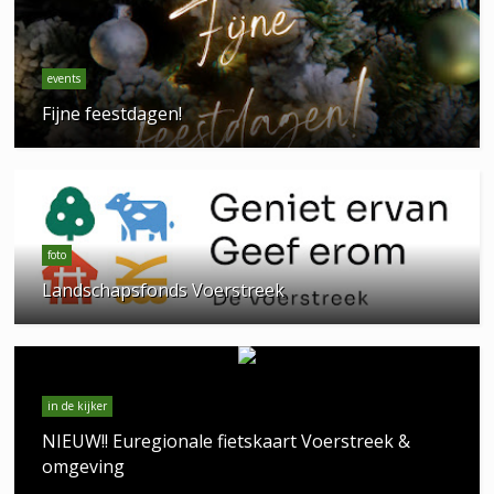
events
Fijne feestdagen!
foto
Landschapsfonds Voerstreek
in de kijker
NIEUW!! Euregionale fietskaart Voerstreek &
omgeving