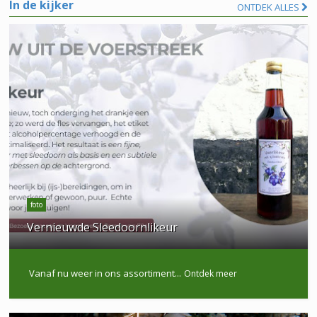
In de kijker
ONTDEK ALLES
foto
Vernieuwde Sleedoornlikeur
Vanaf nu weer in ons assortiment...
Ontdek meer