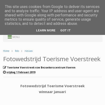
This site uses cookies from Google to deliver its services
and to analyze traffic. Your IP address and user-agent are
shared with Google along with performance and security
metrics to ensure quality of service, generate usage
statistics, and to detect and address abuse.
LEARN MORE
GOT IT
MENU
Home
foto
nieuws
Fotowedstrijd Toerisme Voerstreek
Toerisme Voerstreek vzw Bezoekerscentrum Voeren
vrijdag 1 februari 2019
Fotowedstrijd Toerisme Voerstreek
winnaar januari