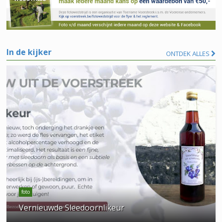
In de kijker
ONTDEK ALLES
foto
Vernieuwde Sleedoornlikeur