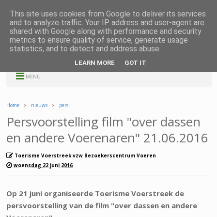
This site uses cookies from Google to deliver its services
and to analyze traffic. Your IP address and user-agent are
shared with Google along with performance and security
metrics to ensure quality of service, generate usage
statistics, and to detect and address abuse.
LEARN MORE
GOT IT
MENU
Home
nieuws
pers
Persvoorstelling film "over dassen
en andere Voerenaren" 21.06.2016
Toerisme Voerstreek vzw Bezoekerscentrum Voeren
woensdag 22 juni 2016
Op 21 juni organiseerde Toerisme Voerstreek de
persvoorstelling van de film "over dassen en andere