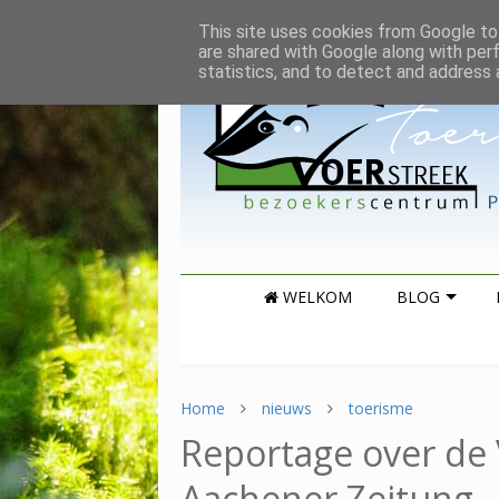
This site uses cookies from Google to 
are shared with Google along with per
statistics, and to detect and address 
WELKOM
BLOG
Home
nieuws
toerisme
Reportage over de 
Aachener Zeitung