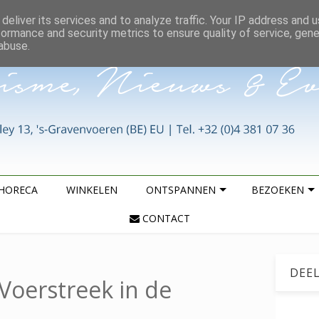
deliver its services and to analyze traffic. Your IP address and 
formance and security metrics to ensure quality of service, gen
abuse.
HORECA
WINKELEN
ONTSPANNEN
BEZOEKEN
CONTACT
DEE
Voerstreek in de