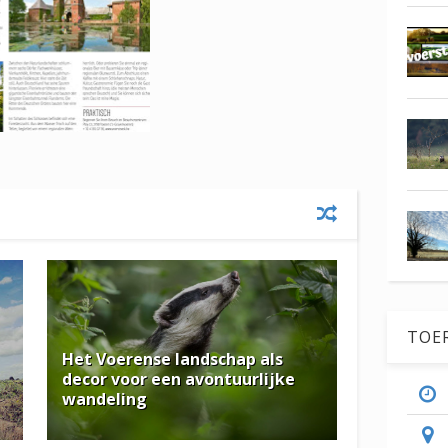
TOE
Het Voerense landschap als
decor voor een avontuurlijke
wandeling