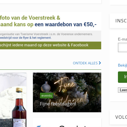
INSC
E-ma
ONTDEK ALLES
Beki
events
Fijne feestdagen!
VOL