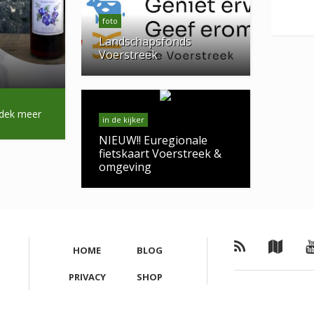
foto
Landschapsfonds
Voerstreek
dek meer
in de kijker
NIEUW!! Euregionale
fietskaart Voerstreek &
omgeving
HOME
BLOG
PRIVACY
SHOP