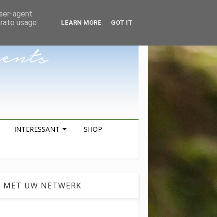
ZOEKEN
user-agent
erate usage
LEARN MORE
GOT IT
INTERESSANT
SHOP
L MET UW NETWERK