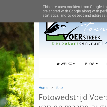
This site uses cookies from Google to 
are shared with Google along with per
statistics, and to detect and address 
WELKOM
BLOG
Home
foto
Fotowedstrijd Voer
van de maand augu