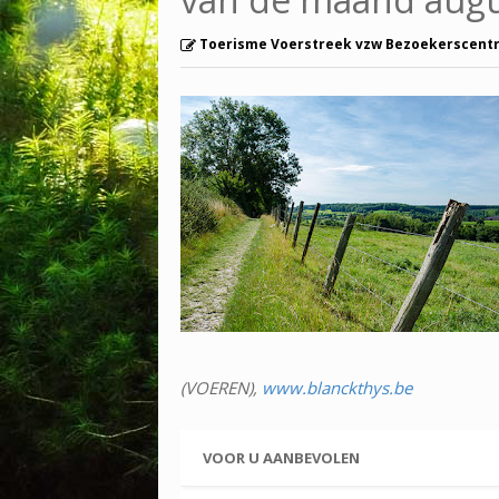
Toerisme Voerstreek vzw Bezoekerscent
(VOEREN),
www.blanckthys.be
VOOR U AANBEVOLEN