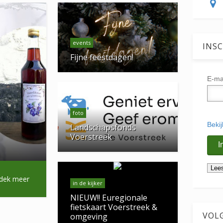
events
INSC
Fijne feestdagen!
E-ma
foto
Beki
Landschapsfonds
Voerstreek
dek meer
in de kijker
NIEUW!! Euregionale
fietskaart Voerstreek &
VOL
omgeving