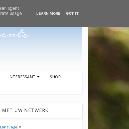
ZOEKEN
user-agent
erate usage
LEARN MORE
GOT IT
INTERESSANT
SHOP
L MET UW NETWERK
t Language
▼