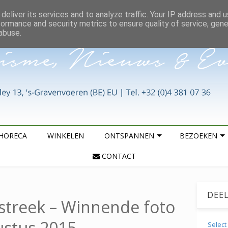
deliver its services and to analyze traffic. Your IP address and 
formance and security metrics to ensure quality of service, gen
abuse.
HORECA
WINKELEN
ONTSPANNEN
BEZOEKEN
CONTACT
DEE
streek – Winnende foto
stus 2015
Selec