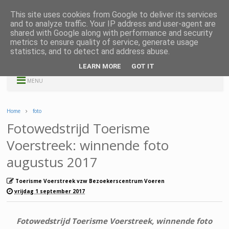
This site uses cookies from Google to deliver its services
and to analyze traffic. Your IP address and user-agent are
shared with Google along with performance and security
metrics to ensure quality of service, generate usage
statistics, and to detect and address abuse.
LEARN MORE
GOT IT
MENU
Home
foto
Fotowedstrijd Toerisme
Voerstreek: winnende foto
augustus 2017
Toerisme Voerstreek vzw Bezoekerscentrum Voeren
vrijdag 1 september 2017
Fotowedstrijd Toerisme Voerstreek, winnende foto