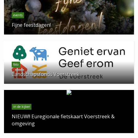
events
Fijne feestdagen!
foto
Landschapsfonds Voerstreek
in de kijker
NIEUW!! Euregionale fietskaart Voerstreek &
omgeving