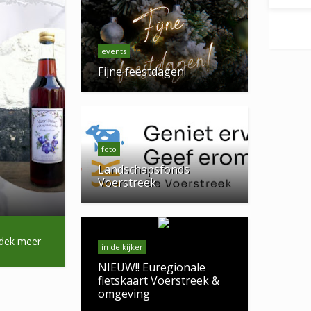
events
Fijne feestdagen!
foto
Landschapsfonds
Voerstreek
dek meer
in de kijker
NIEUW!! Euregionale
fietskaart Voerstreek &
omgeving