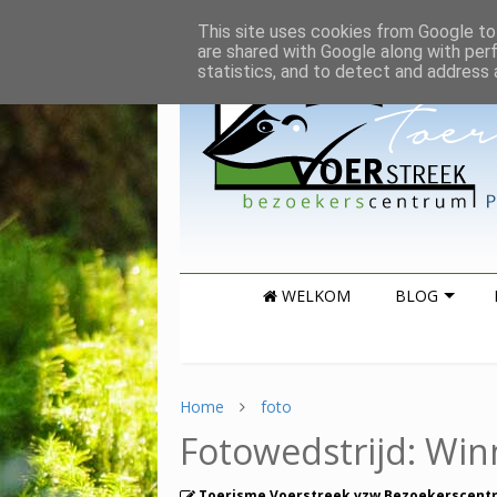
This site uses cookies from Google to 
are shared with Google along with per
statistics, and to detect and address 
WELKOM
BLOG
Home
foto
Fotowedstrijd: Wi
Toerisme Voerstreek vzw Bezoekerscent