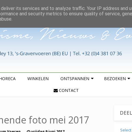
deliver its services and to analyze traffic. Your IP address and 
formance and security metrics to ensure quality of service, gen
abuse.
HORECA
WINKELEN
ONTSPANNEN
BEZOEKEN
CONTACT
DEE
nnende foto mei 2017
Selec
rum Voeren
vrijdag 9 juni 2017