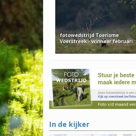
fotowedstrijd Toerisme
Voerstreek - winnaar februari
In de kijker