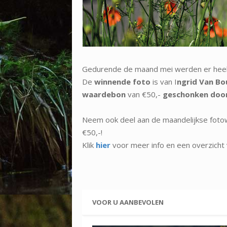
Gedurende de maand mei werden er heel v
De
winnende foto
is van I
ngrid Van Bo
waardebon
van €50,-
geschonken doo
Neem ook deel aan de maandelijkse foto
€50,-!
Klik
hier
voor meer info en een overzicht 
VOOR U AANBEVOLEN