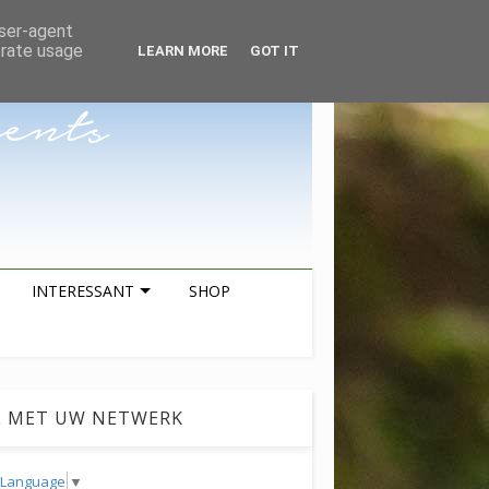
ZOEKEN
user-agent
erate usage
LEARN MORE
GOT IT
INTERESSANT
SHOP
L MET UW NETWERK
t Language
▼