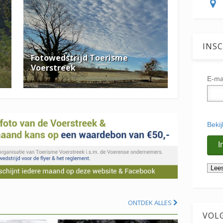
INSC
Fotowedstrijd Toerisme
Voerstreek
E-ma
Beki
ONTDEK ALLES
VOL