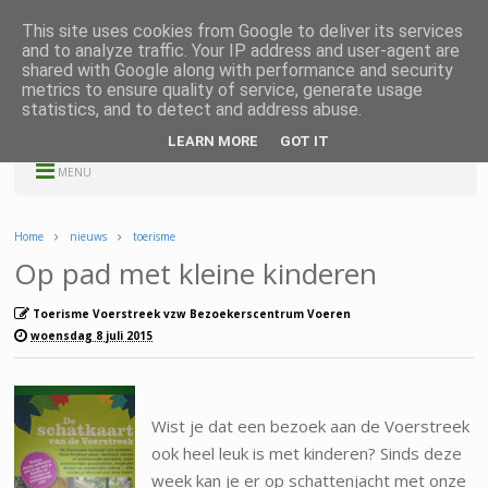
This site uses cookies from Google to deliver its services
and to analyze traffic. Your IP address and user-agent are
shared with Google along with performance and security
metrics to ensure quality of service, generate usage
statistics, and to detect and address abuse.
LEARN MORE
GOT IT
MENU
Home
nieuws
toerisme
Op pad met kleine kinderen
Toerisme Voerstreek vzw Bezoekerscentrum Voeren
woensdag 8 juli 2015
Wist je dat een bezoek aan de Voerstreek
ook heel leuk is met kinderen? Sinds deze
week kan je er op schattenjacht met onze