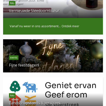
foto
Vernieuwde Sleedoornlikeur
Vanaf nu weer in ons assortiment...
Ontdek meer
events
Fijne feestdagen!
foto
Landschapsfonds Voerstreek