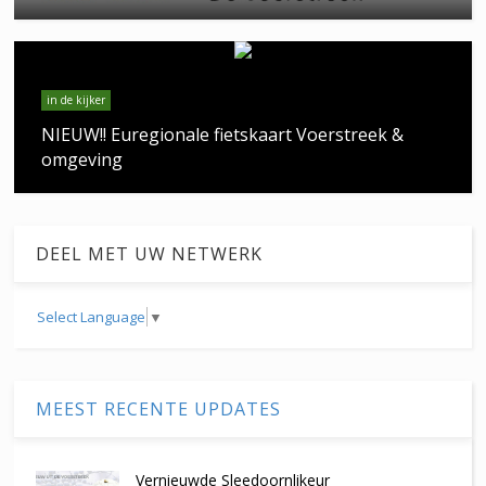
in de kijker
NIEUW!! Euregionale fietskaart Voerstreek &
omgeving
DEEL MET UW NETWERK
Select Language
▼
MEEST RECENTE UPDATES
Vernieuwde Sleedoornlikeur