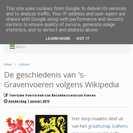
This site uses cookies from Google to deliver its services
and to analyze traffic. Your IP address and user-agent are
shared with Google along with performance and security
metrics to ensure quality of service, generate usage
statistics, and to detect and address abuse.
LEARN MORE
GOT IT
MENU
Home
historie
De geschiedenis van 's-
Gravenvoeren volgens Wikipedia
Toerisme Voerstreek vzw Bezoekerscentrum Voeren
donderdag 1 januari 2015
Het dorp maakte deel uit
van het
graafschap Dalhem
,