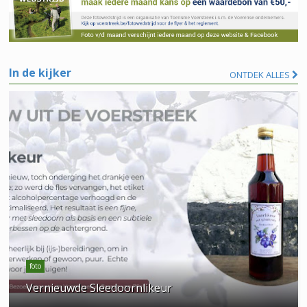
In de kijker
ONTDEK ALLES
foto
Vernieuwde Sleedoornlikeur