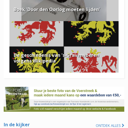
Boek 'Door den Oorlog moeten lijden'
De geschiedenis van 's-Gravenvoeren
volgens Wikipedia
In de kijker
ONTDEK ALLES