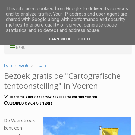
This site uses cookies from Google to deliver its services
and to analyze traffic. Your IP address and user-agent are
shared with Google along with performance and security
metrics to ensure quality of service, generate usage
statistics, and to detect and address abuse.
LEARN MORE
GOT IT
MENU
Home
events
historie
Bezoek gratis de "Cartografische
tentoonstelling" in Voeren
Toerisme Voerstreek vzw Bezoekerscentrum Voeren
donderdag 22 januari 2015
De Voerstreek
kent een