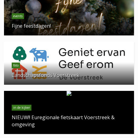
events
Fijne feestdagen!
foto
Landschapsfonds Voerstreek
in de kijker
NIEUW!! Euregionale fietskaart Voerstreek &
omgeving